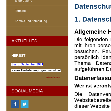
Bildergalerie
Datenschut
Termine
1. Datensc
Kontakt und Anmeldung
Allgemeine 
Die folgenden 
AKTUELLES
mit Ihren pers
besuchen. Per
HERBST
persönlich ide
Thema Datens
Stand: September 2021
aufgeführten D
Neues Herbsferienprogramm online!
Datenerfassu
Weiterlesen …
Wer ist verant
SOCIAL MEDIA
Die Datenver
Websitebetrei
dieser Website