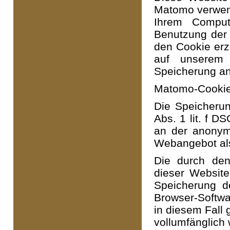
Matomo verwend
Ihrem Comput
Benutzung der
den Cookie erz
auf unserem 
Speicherung an
Matomo-Cookies
Die Speicherun
Abs. 1 lit. f D
an der anonym
Webangebot als
Die durch den
dieser Website
Speicherung d
Browser-Softwar
in diesem Fall 
vollumfänglich