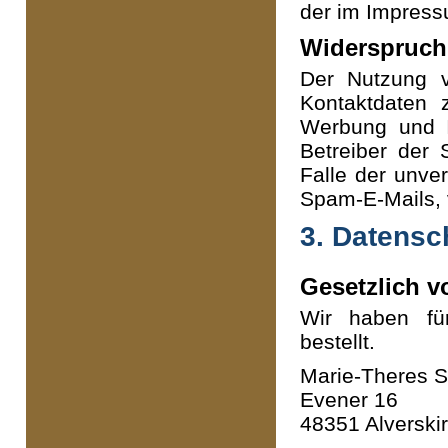
der im Impres
Widerspruch
Der Nutzung v
Kontaktdaten 
Werbung und In
Betreiber der 
Falle der unve
Spam-E-Mails, 
3. Datensc
Gesetzlich v
Wir haben fü
bestellt.
Marie-Theres S
Evener 16
48351 Alverski