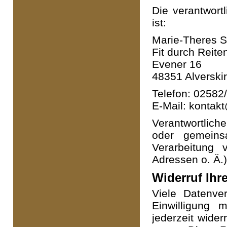
Die verantwortl
ist:
Marie-Theres S
Fit durch Reite
Evener 16
48351 Alverski
Telefon: 02582
E-Mail: kontakt
Verantwortliche 
oder gemeins
Verarbeitung
Adressen o. Ä.)
Widerruf Ihr
Viele Datenve
Einwilligung m
jederzeit wider