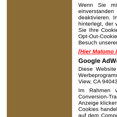
Wenn Sie mit
einverstanden
deaktivieren. 
hinterlegt, de
Sie Ihre Cook
Opt-Out-Cooki
Besuch unserer 
[Hier Matomo i
Google AdWo
Diese Website
Werbeprogramm
View, CA 94043,
Im Rahmen v
Conversion-T
Anzeige klicken
Cookies handelt
auf dem Comput