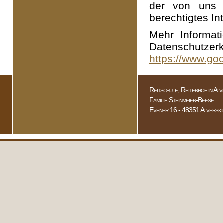
der von uns 
berechtigtes In
Mehr Informat
Datens
https://www.goog
Reitschule, Reiterhof in Al
Familie Steinmeier-Beese
Evener 16 - 48351 Alverski