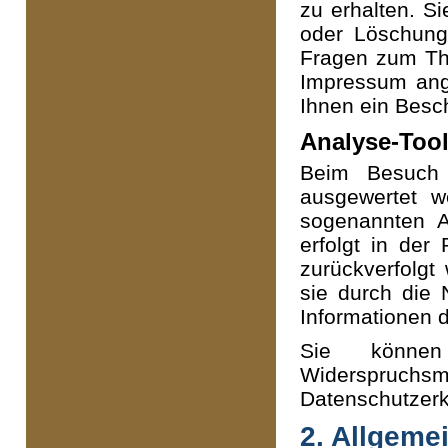
zu erhalten. S
oder Löschung
Fragen zum The
Impressum ang
Ihnen ein Besc
Analyse-Tool
Beim Besuch u
ausgewertet w
sogenannten A
erfolgt in der
zurückverfolgt
sie durch die 
Informationen d
Sie können
Widerspruc
Datenschutzerk
2. Allgeme