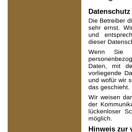
Datenschutz
Die Betreiber 
sehr ernst. W
und entsprech
dieser Datensc
Wenn Sie d
personenbezo
Daten, mit de
vorliegende Da
und wofür wir 
das geschieht.
Wir weisen dar
der Kommunikat
lückenloser Sc
möglich.
Hinweis zur 