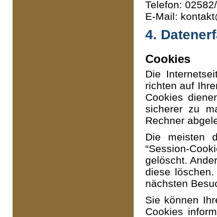
Telefon: 02582
E-Mail: kontakt
4. Datener
Cookies
Die Internetse
richten auf Ih
Cookies dienen
sicherer zu m
Rechner abgele
Die meisten 
“Session-Cook
gelöscht. Ander
diese löschen.
nächsten Besu
Sie können Ihr
Cookies inform