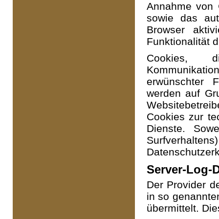
Annahme von C
sowie das au
Browser aktiv
Funktionalität 
Cookies, d
Kommunikations
erwünschter F
werden auf Gru
Websitebetreib
Cookies zur tec
Dienste. Sowe
Surfverhalte
Datenschutzerk
Server-Log-D
Der Provider d
in so genannte
übermittelt. Die