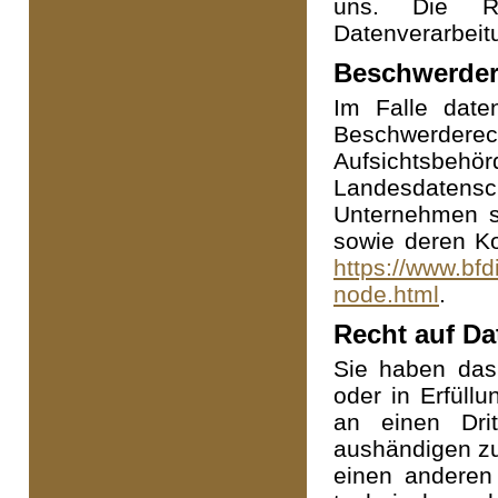
uns. Die Re
Datenverarbeitu
Beschwerder
Im Falle date
Beschwerderech
Aufsichtsbeh
Landesdatens
Unternehmen se
sowie deren K
https://www.bfd
node.html
.
Recht auf Da
Sie haben das 
oder in Erfüllu
an einen Dri
aushändigen zu
einen anderen 