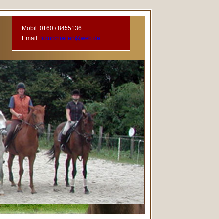
Mobil: 0160 / 8455136
Email:
fitdurchreiten@web.de