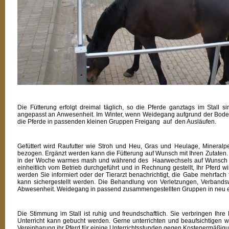
Die Fütterung erfolgt dreimal täglich, so die Pferde ganztags im Stall si
angepasst an Anwesenheit. Im Winter, wenn Weidegang aufgrund der Bodenv
die Pferde in passenden kleinen Gruppen Freigang auf den Ausläufen.
Gefüttert wird Raufutter wie Stroh und Heu, Gras und Heulage, Mineralpel
bezogen. Ergänzt werden kann die Fütterung auf Wunsch mit Ihren Zutaten. 
in der Woche warmes mash und während des Haarwechsels auf Wunsc
einheitlich vom Betrieb durchgeführt und in Rechnung gestellt, Ihr Pferd
werden Sie informiert oder der Tierarzt benachrichtigt, die Gabe mehrfac
kann sichergestellt werden. Die Behandlung von Verletzungen, Verbands
Abwesenheit. Weidegang in passend zusammengestellten Gruppen in neu 
Die Stimmung im Stall ist ruhig und freundschaftlich. Sie verbringen Ihre 
Unterricht kann gebucht werden. Gerne unterrichten und beaufsichtigen wi
Vereinbarung ihr Pferd für einige Unterrichtsstunden gegen Kostenermäßigu