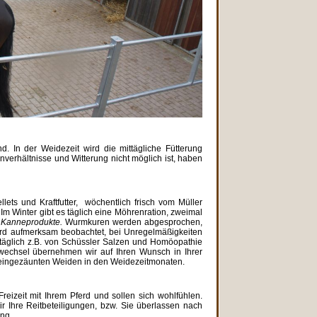
nd. In der Weidezeit wird die mittägliche Fütterung
erhältnisse und Witterung nicht möglich ist, haben
lets und Kraftfutter, wöchentlich frisch vom Müller
Im Winter gibt es täglich eine Möhrenration, zweimal
h
Kanneprodukte.
Wurmkuren werden abgesprochen,
 wird aufmerksam beobachtet, bei Unregelmäßigkeiten
h täglich z.B. von Schüssler Salzen und Homöopathie
wechsel übernehmen wir auf Ihren Wunsch in Ihrer
eingezäunten Weiden in den Weidezeitmonaten.
Freizeit mit Ihrem Pferd und sollen sich wohlfühlen.
r Ihre Reitbeteiligungen, bzw. Sie überlassen nach
ng.