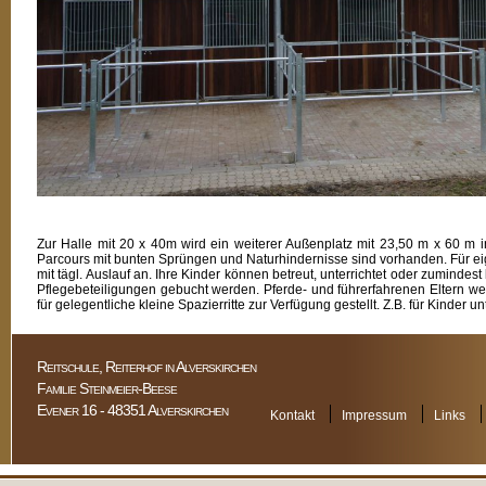
Zur Halle mit 20 x 40m wird ein weiterer Außenplatz mit 23,50 m x 60 m i
Parcours mit bunten Sprüngen und Naturhindernisse sind vorhanden. Für e
mit tägl. Auslauf an. Ihre Kinder können betreut, unterrichtet oder zuminde
Pflegebeteiligungen gebucht werden. Pferde- und führerfahrenen Eltern we
für gelegentliche kleine Spazierritte zur Verfügung gestellt. Z.B. für Kinder
Reitschule, Reiterhof in Alverskirchen
Familie Steinmeier-Beese
Evener 16 - 48351 Alverskirchen
Kontakt
Impressum
Links